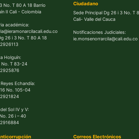
Ciudadano
3 No. T 80 A 18 Barrio
n II Cali - Colombia
Sede Principal Dg 26 i 3 No. T 
Cali- Valle del Cauca
ria académica:
ria@ieramonarcilacali.edu.co
Notificaciones Judiciales:
Dg 26 i 3 No. T 80 A 18
ie.monsenorrarcila@cali.edu.co
02926113
va Holguín:
 No. T 83-24
102925876
 Reyes Echandía:
16 No. 105-04
02921824
del Sol IV y V:
No. 26 i – 40
02916884
nticorrupción
Correos Electrónicos