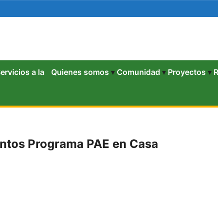
Mostrar
Mostrar
Mostrar
Mo
ervicios a la
Quienes somos
▾
Comunidad
▾
Proyectos
▾
R
submenú
submenú
submenú
su
entos Programa PAE en Casa