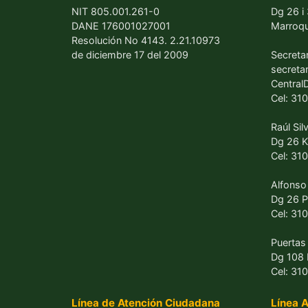
NIT 805.001.261-0
Dg 26 i 
DANE 176001027001
Marroquí
Resolución No 4143. 2.21.10973
de diciembre 17 del 2009
Secreta
secreta
Central
Cel: 31
Raúl Sil
Dg 26 K
Cel: 3
Alfonso
Dg 26 P
Cel: 31
Puertas 
Dg 108 
Cel: 31
Línea de Atención Ciudadana
Línea A