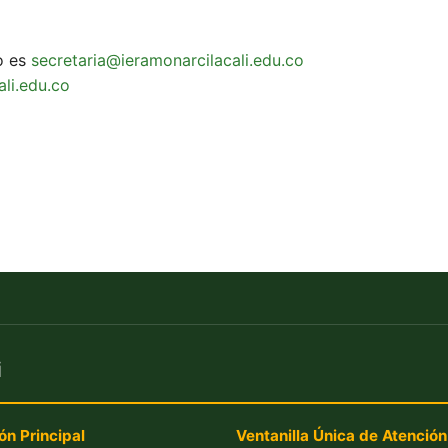
io es
secretaria@ieramonarcilacali.edu.co
li.edu.co
i
ón Principal
Ventanilla Única de Atención