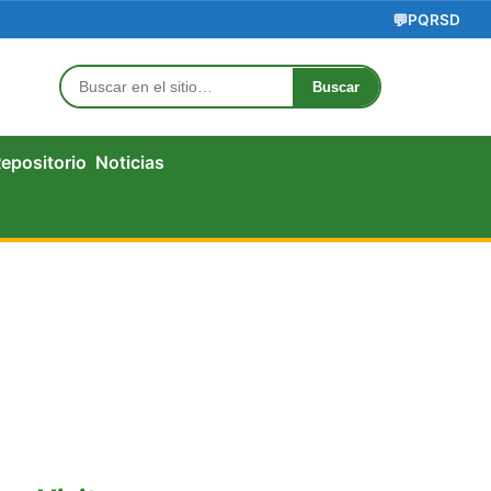
💬
PQRSD
Buscar
Buscar
strar
epositorio
Noticias
bmenú