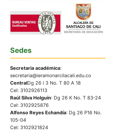
Sedes
Secretaria académica
:
secretaria@ieramonarcilacali.edu.co
Central
Dg 26 i 3 No. T 80 A 18
Cel: 3102926113
Raúl Silva Holguín
: Dg 26 K No. T 83-24
Cel: 3102925876
Alfonso Reyes Echandía
: Dg 26 P16 No.
105-04
Cel: 3102921824