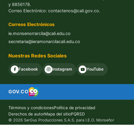
Cel: 3102916884
Ventanilla Única de Atención al Ciudadano
Sede Principal Dg 26 i 3 No. T 80 A 18 Cali- Valle del
Cauca
Notificaciones Judiciales:
ie.monsenorrarcila@cali.edu.co
Horario de Atención
Lunes, miércoles y jueves de 8:00 am – 11:00 am
Línea de Atención Ciudadana
+57 3102926113
Línea Anticorrupción
Línea Nacional / Celular: Marcar 157 (canal seguro y
confidencial gestionado con la Policía y la DIJIN).
Línea Gratuita Nacional: 01 8000 222 195.Líneas Locales