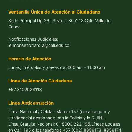
de diciembre 17 del 2009
Dirección Principal
Dg 26 i 3 No. T 80 A 18 Barrio
Marroquín II Cali - Colombia
Secretaria académica:
secretaria@ieramonarcilacali.edu.co
CentralDg 26 i 3 No. T 80 A 18
Cel: 3102926113
Raúl Silva Holguín:
Dg 26 K No. T 83-24
Cel: 3102925876
Alfonso Reyes Echandía:
Dg 26 P16 No. 105-04
Cel: 3102921824
Puertas del Sol IV y V:
Dg 108 No. 26 i – 40