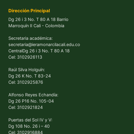
I.E.O. Monseñor Ramón Arcila Cali
NIT
NIT 805.001.261-0
DANE 176001027001
Resolución No 4143. 2.21.10973