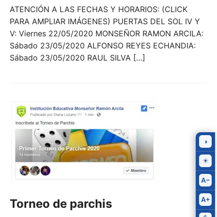
ATENCIÓN A LAS FECHAS Y HORARIOS: (CLICK
PARA AMPLIAR IMÁGENES) PUERTAS DEL SOL IV Y
V: Viernes 22/05/2020 MONSEÑOR RAMON ARCILA:
Sábado 23/05/2020 ALFONSO REYES ECHANDIA:
Sábado 23/05/2020 RAUL SILVA […]
◑
Alto
cont
☀
Resa
enl
A−
Redu
letra
A+
Torneo de parchis
Aum
letra