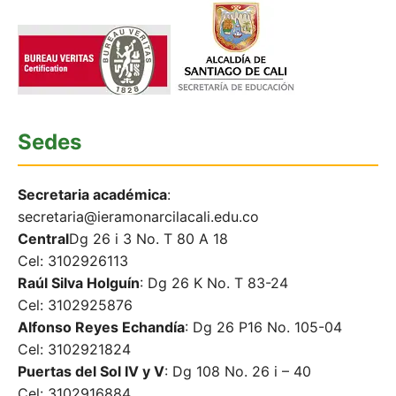
Sedes
Secretaria académica
:
secretaria@ieramonarcilacali.edu.co
Central
Dg 26 i 3 No. T 80 A 18
Cel: 3102926113
Raúl Silva Holguín
: Dg 26 K No. T 83-24
Cel: 3102925876
Alfonso Reyes Echandía
: Dg 26 P16 No. 105-04
Cel: 3102921824
Puertas del Sol IV y V
: Dg 108 No. 26 i – 40
Cel: 3102916884