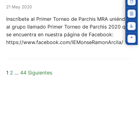
✋
Pau
21 May 2020
ani
☰
Fue
Inscríbete al Primer Torneo de Parchis MRA uniéndote
legi
al grupo llamado Primer Torneo de Parchis 2020 que
♿
Rest
todo
se encuentra en nuestra página de Facebook:
⌃
Volv
https://www.facebook.com/IEMonseRamonArcila/
arri
1
2
…
44
Siguientes
Paginación
de
entradas