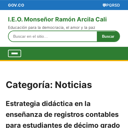
GOV.CO
💬
PQRSD
I.E.O. Monseñor Ramón Arcila Cali
Educación para la democracia, el amor y la paz
Buscar
Buscar
Abrir
menú
Categoría:
Noticias
Estrategia didáctica en la
enseñanza de registros contables
para estudiantes de décimo grado